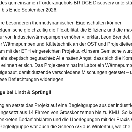
es gemeinsamen Förderangebots BRIDGE Discovery unterstüt
ch bis Ende September 2026.
hre besonderen thermodynamischen Eigenschaften können
elgemische gleichzeitig die Flexibilität, die Effizienz und die m
ur von Industriewärmepumpen erhöhen», erklärt Leon Brendel,
er Wärmepumpen und Kältetechnik an der OST und Projektleite
m mit der ETH eingereichten Projekts. «Unsere Gemische wur
ehr skeptisch begutachtet: Alle hatten Angst, dass sich die K
 erinnert er sich. Das Projektteam hat im Labor ein Wärmepum
ufgebaut, damit dutzende verschiedene Mischungen getestet – 
iese Befürchtungen widerlegen.
age bei Lindt & Sprüngli
g an setzte das Projekt auf eine Begleitgruppe aus der Industri
gesetzt aus 14 Firmen von Grosskonzernen bis zu KMU. So k
onkreten Bedarf abklären und die Überlegungen mit der Praxis 
 Begleitgruppe war auch die Scheco AG aus Winterthur, welche