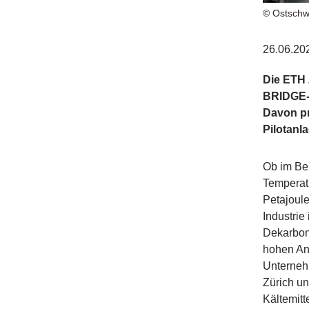
© Ostschw
26.06.20
Die ETH 
BRIDGE-D
Davon pr
Pilotanla
Ob im Be
Temperat
Petajoule
Industrie
Dekarbon
hohen An
Unterneh
Zürich u
Kältemitt