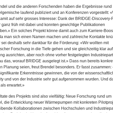
ndel und die anderen Forschenden haben die Ergebnisse rund
elgemische laufend publiziert und an Konferenzen vorgestellt: «
damit auf sehr grosses Interesse: Dank der BRIDGE-Discovery-
 ganz früh mit dabei und konnten gewichtige Publikationen
ben.» Ein solches Projekt könne damit auch zum Karriere-Boos
da man sich einen Namen machen und zahlreiche Kontakte knü
 sei deshalb sehr dankbar für die Förderung: «Wir wollten mit
scher Forschung in die Tiefe gehen und sie gleichzeitig klar auf
 ausrichten, aber noch ohne vorher festgelegten Industriepart
u das, worauf BRIDGE ausgelegt ist.» Dass nun bereits konkre
n Planung seien, freut Brendel besonders. Er fasst zusammen:
ignifikante Erkenntnisse gewinnen, die von der wissenschaftli
y und von der Industrie sehr gut aufgenommen wurden. Und d
 als erwartet.»
tate des Projekts sind also vielfältig: Neue Forschung rund um
el, die Entwicklung neuer Wärmepumpen mit konkreten Pilotpro
eibende Kollaborationen zwischen Hochschulen und Industriepa