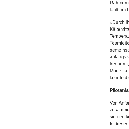
Rahmen d
läuft no
«Durch i
Kältemitt
Temperat
Teamleit
gemeinsa
anfangs s
trennen»,
Modell a
konnte d
Pilotanl
Von Anfan
zusammen
sie den k
In dieser