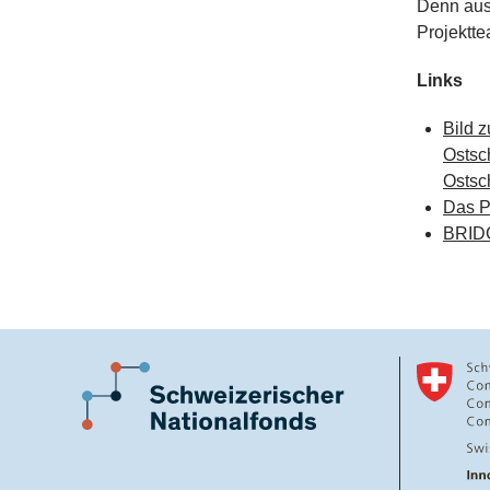
Denn aus 
Projektt
Links
Bild 
Ostsc
Ostsc
Das P
BRIDG