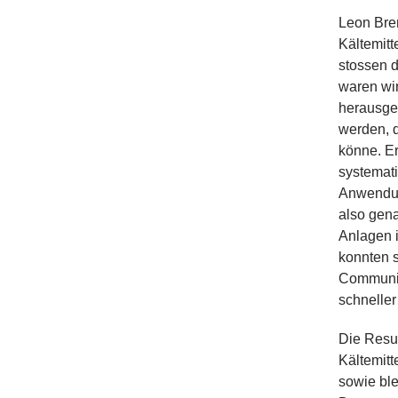
Leon Bre
Kältemitt
stossen 
waren wir
herausge
werden, 
könne. Er
systemati
Anwendung
also gena
Anlagen i
konnten s
Communit
schneller
Die Resul
Kältemitt
sowie bl