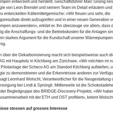
en entwickelt und herstellt. Geschäftsführer Marc Grünig lies
ie von Leon Brendel und seinem Team im Detail erläutern und 
eu entwickelten Kältemittelgemische: «Wir freuen uns sehr, die
sresultate direkt aufzugreifen und in einer neuen Generation 
pen anzuwenden», erklärt er. Ihn überzeuge vor allem, dass 
tig die Anschaffungs- und die Betriebskosten für die Anlagen si
 ein starkes Argument für die Kundschaft unserer Wärmepumpen
nig.
 über die Dekarbonisierung macht sich beispielsweise auch di
AG mit Hauptsitz in Kilchberg am Zürichsee. «Wir möchten im 
 Pilotanlage der Scheco AG am Standort Kilchberg aufstellen, 
gie zu demonstrieren und die Erkenntnisse anderen zur Verfüg
 sagt Leonhard Wolscht, Verantwortlicher für die Neugestaltung 
orgung bei Lindt & Sprüngli. Mittlerweile ist die Schokoladeher
 der Begleitgruppe des BRIDGE-Discovery-Projekts. «Wir haben
usammenarbeit mit der ETH und OST profitiert», betont Wolscht
isse stossen auf grosses Interesse