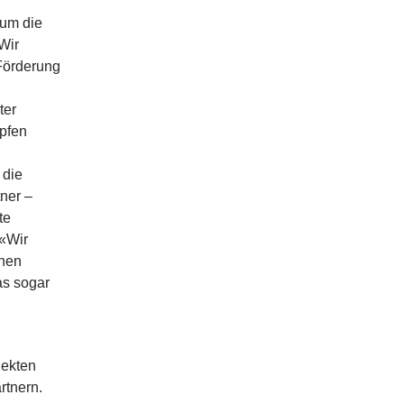
 um die
Wir
Förderung
ter
pfen
 die
ner –
te
 «Wir
chen
as sogar
jekten
rtnern.