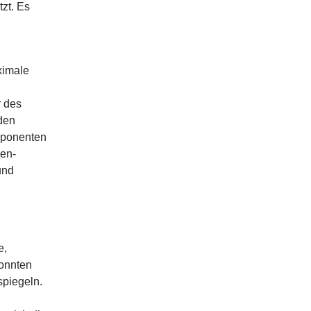
zt. Es
aximale
r des
den
omponenten
pen-
und
e,
onnten
spiegeln.