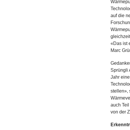
Wärmepump
Technolog
auf die n
Forschung
Wärmepum
gleichzei
«Das ist
Marc Grü
Gedanken
Sprüngli 
Jahr eine
Technolo
stellen»,
Wärmevers
auch Teil
von der Z
Erkenntn