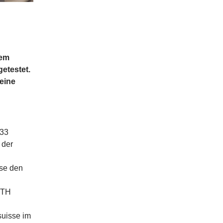
nem
etestet.
 eine
 33
 der
se den
ETH
suisse im