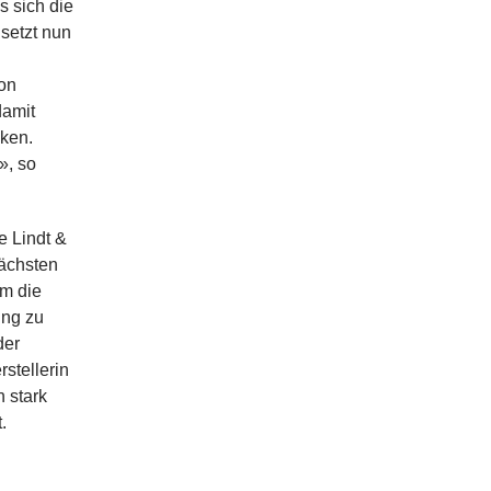
s sich die
setzt nun
von
damit
nken.
», so
e Lindt &
nächsten
um die
ung zu
der
stellerin
 stark
.