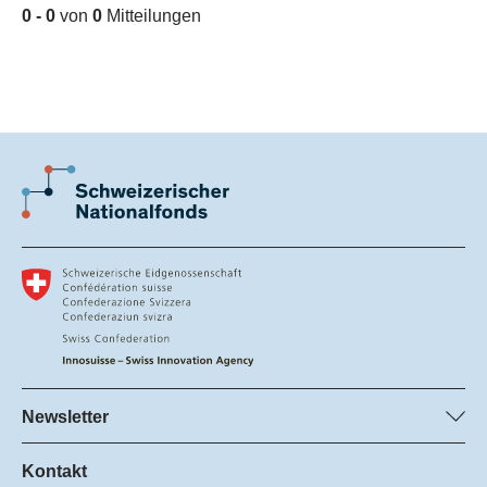
0 - 0
von
0
Mitteilungen
Newsletter
SNF-Newsletter abonnieren
Innosuisse Newsletter abonnieren
Kontakt