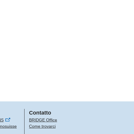
Contatto
NS
BRIDGE Office
Innosuisse
Come trovarci