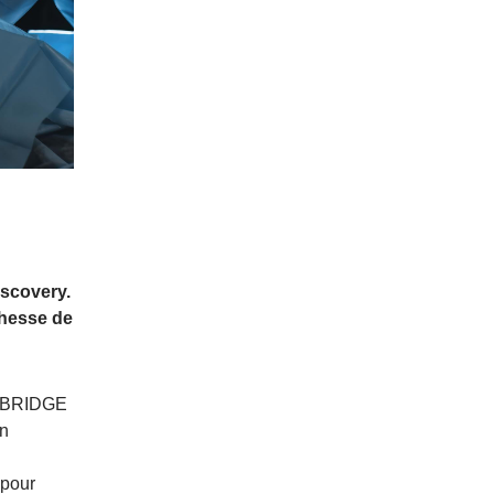
iscovery.
chesse de
rs BRIDGE
un
n
 pour