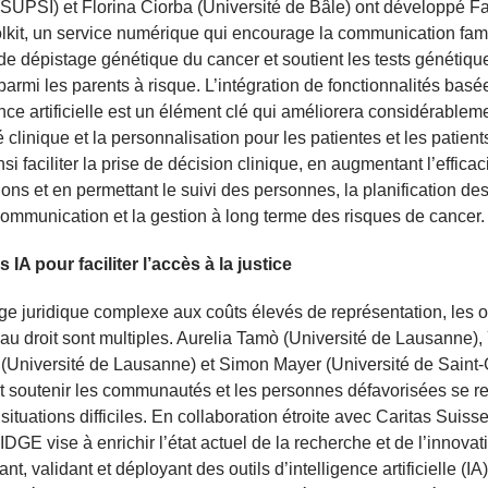
(SUPSI) et Florina Ciorba (Université de Bâle) ont développé F
kit, un service numérique qui encourage la communication fami
 de dépistage génétique du cancer et soutient les tests génétiqu
armi les parents à risque. L’intégration de fonctionnalités basé
gence artificielle est un élément clé qui améliorera considérablem
té clinique et la personnalisation pour les patientes et les patient
si faciliter la prise de décision clinique, en augmentant l’efficac
ions et en permettant le suivi des personnes, la planification de
communication et la gestion à long terme des risques de cancer.
s IA pour faciliter l’accès à la justice
e juridique complexe aux coûts élevés de représentation, les 
 au droit sont multiples. Aurelia Tamò (Université de Lausanne)
(Université de Lausanne) et Simon Mayer (Université de Saint-
 soutenir les communautés et les personnes défavorisées se re
situations difficiles. En collaboration étroite avec Caritas Suisse
IDGE vise à enrichir l’état actuel de la recherche et de l’innovat
t, validant et déployant des outils d’intelligence artificielle (IA)