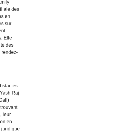
amily
liale des
es en
es sur
ent
s. Elle
ité des
s rendez-
obstacles
, Yash Raj
Gall)
trouvant
, leur
ion en
 juridique