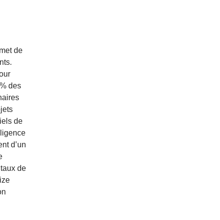
rmet de
nts.
pour
 % des
naires
jets
iels de
lligence
ent d’un
e
 taux de
ize
on