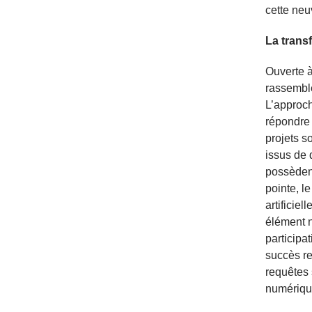
cette neu
La trans
Ouverte à
rassemble
L’approch
répondre 
projets s
issus de 
possèdent
pointe, l
artificie
élément n
participa
succès re
requêtes
numériqu