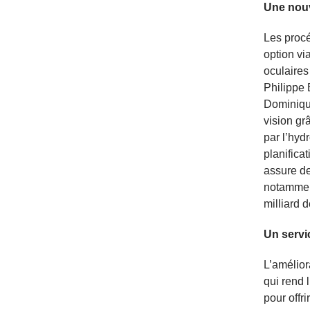
Une nouv
Les procé
option vi
oculaires 
Philippe 
Dominique
vision gr
par l’hyd
planifica
assure de
notamment
milliard
Un servi
L’amélior
qui rend 
pour offr