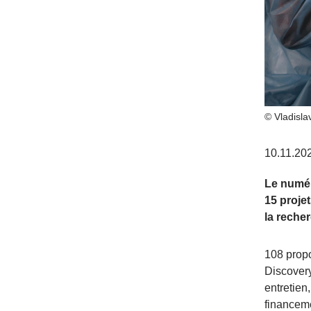
© Vladisla
10.11.20
Le numér
15 proje
la reche
108 propo
Discovery
entretien
financeme