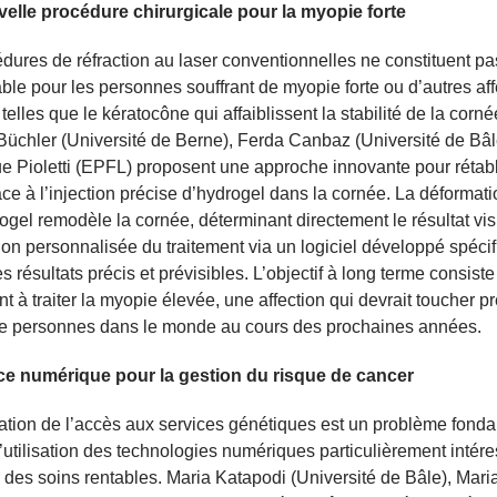
elle procédure chirurgicale pour la myopie forte
dures de réfraction au laser conventionnelles ne constituent p
able pour les personnes souffrant de myopie forte ou d’autres af
telles que le kératocône qui affaiblissent la stabilité de la corné
Büchler (Université de Berne), Ferda Canbaz (Université de Bâl
 Pioletti (EPFL) proposent une approche innovante pour rétabli
âce à l’injection précise d’hydrogel dans la cornée. La déformati
rogel remodèle la cornée, déterminant directement le résultat vis
tion personnalisée du traitement via un logiciel développé spéc
s résultats précis et prévisibles. L’objectif à long terme consiste
 à traiter la myopie élevée, une affection qui devrait toucher p
 de personnes dans le monde au cours des prochaines années.
ce numérique pour la gestion du risque de cancer
ation de l’accès aux services génétiques est un problème fond
l’utilisation des technologies numériques particulièrement intér
ir des soins rentables. Maria Katapodi (Université de Bâle), Mari