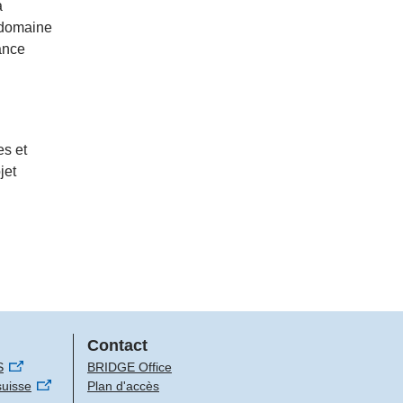
a
e domaine
tance
es et
jet
Contact
S
BRIDGE Office
suisse
Plan d'accès