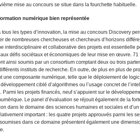
vième mise au concours se situe dans la fourchette habituelle.
formation numérique bien représentée
 tous les types d’innovation, la mise au concours Discovery pe
r de nombreuses chercheuses et chercheurs d’horizons différe
e interdisciplinaire et collaborative des projets est essentielle 
aux défis sociétaux et économiques de leur mise en œuvre. 71
ont ainsi soumis par un consortium comptant deux ou trois parte
différents instituts de recherche. En outre, de plus en plus de pro
 une composante numérique, telle que le déploiement de logic
e développement ciblé d’algorithmes ou l’usage concret de l’inte
lle. Parmi les projets financés, neuf s’appuient sur le développem
umérique. Le panel d’évaluation se réjouit également de la fort
tion dans le domaine des sciences humaines et sociales et d’un
lativement important : les quatre projets approuvés parmi les se
 soumises dans ce domaine présentent également une dimensi
e.