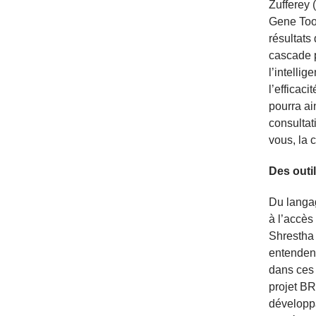
Zufferey 
Gene Tool
résultats
cascade p
l’intelli
l’efficaci
pourra ain
consultat
vous, la 
Des outil
Du langag
à l’accès
Shrestha 
entendent
dans ces 
projet BR
développan