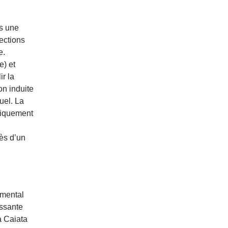
as une
fections
e.
e) et
r la
on induite
uel. La
ifiquement
rès d’un
amental
essante
a Caiata