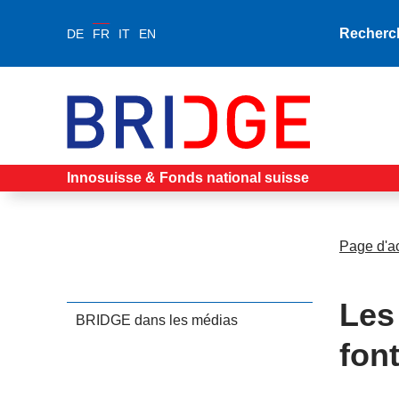
Recherc
DE
FR
IT
EN
Innosuisse & Fonds national suisse
Page d'a
Les
BRIDGE dans les médias
fon