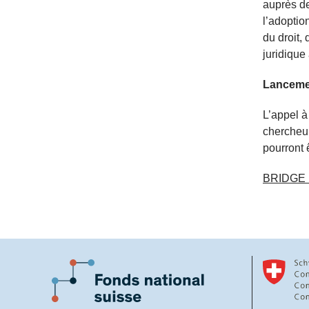
auprès de
l’adoptio
du droit,
juridiqu
Lancemen
L’appel 
chercheur
pourront 
BRIDGE D