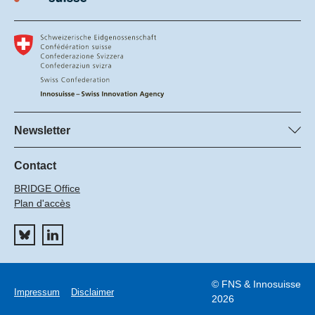
Newsletter
S’abonner à la newsletter du FNS
S’abonner à la newsletter d'Innosuisse
Contact
BRIDGE Office
Plan d'accès
© FNS & Innosuisse
Impressum
Disclaimer
2026