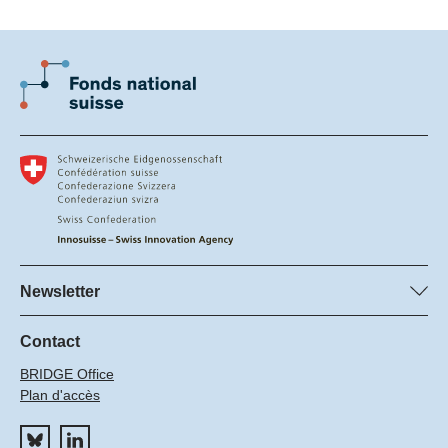
Newsletter
S’abonner à la newsletter du FNS
S’abonner à la newsletter d'Innosuisse
Contact
BRIDGE Office
Plan d'accès