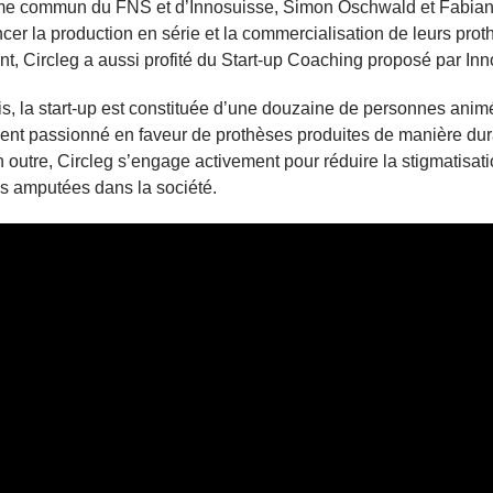
e commun du FNS et d’Innosuisse, Simon Oschwald et Fabian
ncer la production en série et la commercialisation de leurs prot
t, Circleg a aussi profité du Start-up Coaching proposé par Inn
, la start-up est constituée d’une douzaine de personnes anim
nt passionné en faveur de prothèses produites de manière dur
n outre, Circleg s’engage activement pour réduire la stigmatisat
s amputées dans la société.