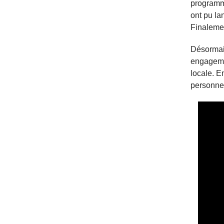
programm
ont pu la
Finalemen
Désormais
engageme
locale. E
personne