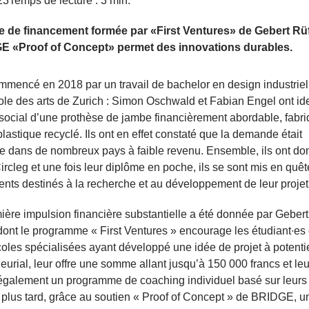
23
Temps de lecture : 3 min.
e de financement formée par «First Ventures» de Gebert Rüf
E «Proof of Concept» permet des innovations durables.
mmencé en 2018 par un travail de bachelor en design industriel
le des arts de Zurich : Simon Oschwald et Fabian Engel ont iden
 social d’une prothèse de jambe financièrement abordable, fabr
 plastique recyclé. Ils ont en effet constaté que la demande était
e dans de nombreux pays à faible revenu. Ensemble, ils ont don
Circleg et une fois leur diplôme en poche, ils se sont mis en quê
nts destinés à la recherche et au développement de leur projet
ère impulsion financière substantielle a été donnée par Gebert
 dont le programme « First Ventures » encourage les étudiant∙es
oles spécialisées ayant développé une idée de projet à potenti
eurial, leur offre une somme allant jusqu’à 150 000 francs et leu
également un programme de coaching individuel basé sur leurs
 plus tard, grâce au soutien « Proof of Concept » de BRIDGE, u