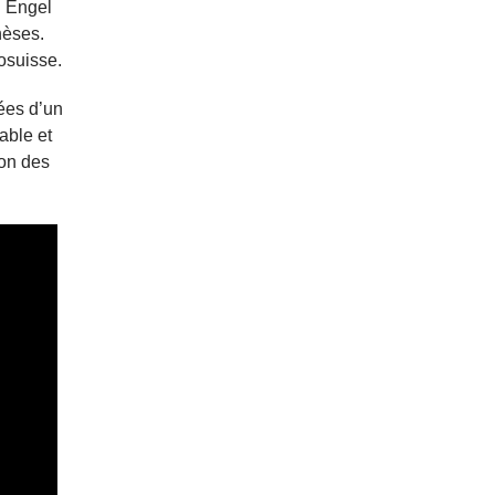
 Engel
hèses.
osuisse.
ées d’un
able et
ion des