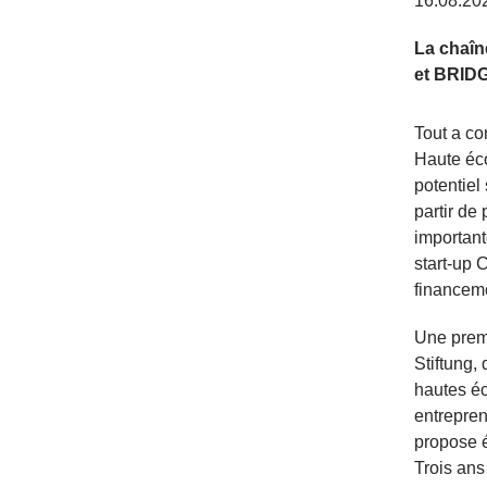
16.08.20
La chaîn
et BRIDG
Tout a co
Haute éco
potentiel
partir de
important
start-up 
financeme
Une premi
Stiftung,
hautes éc
entrepren
propose 
Trois ans