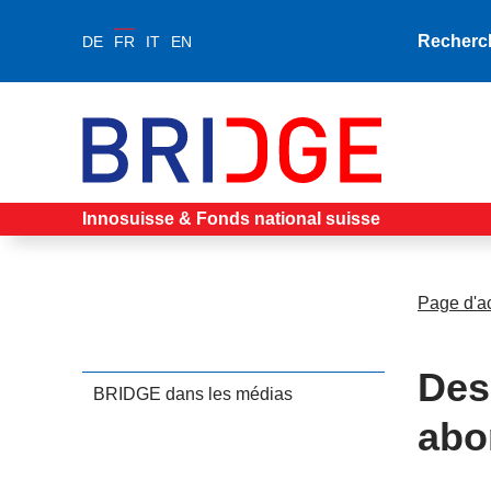
Recherc
DE
FR
IT
EN
Innosuisse & Fonds national suisse
Page d'a
Des
BRIDGE dans les médias
abo