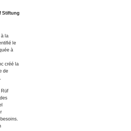
 Stiftung
 à la
tifié le
iquée à
c créé la
te de
.
 Rüf
 des
el
r
 besoins.
n