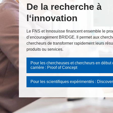
De la recherche à
l‘innovation
Le FNS et Innosuisse financent ensemble le p
d’encouragement BRIDGE. Il permet aux cherch
chercheurs de transformer rapidement leurs résu
produits ou services.
Pour les chercheuses et chercheurs en début
carrière : Proof of Concept
Pour les scientifiques expérimentés : Discove