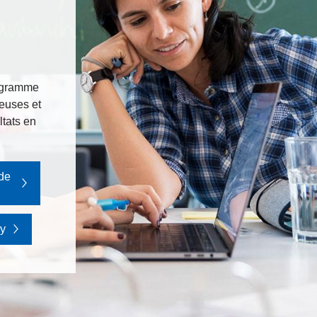
rogramme
euses et
ltats en
 de
ry