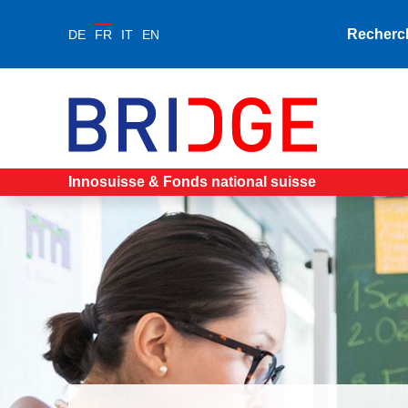
Recherc
DE
FR
IT
EN
Innosuisse & Fonds national suisse